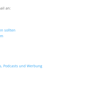
il an:
n sollten
om
os, Podcasts und Werbung