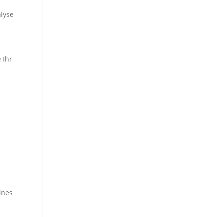
alyse
 Ihr
ines