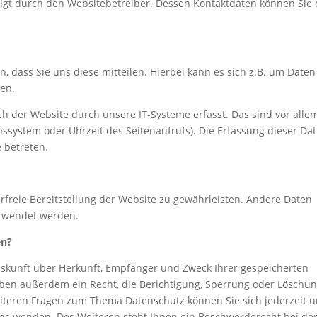
olgt durch den Websitebetreiber. Dessen Kontaktdaten können Sie
 dass Sie uns diese mitteilen. Hierbei kann es sich z.B. um Daten
ben.
 der Website durch unsere IT-Systeme erfasst. Das sind vor alle
ebssystem oder Uhrzeit des Seitenaufrufs). Die Erfassung dieser Da
e betreten.
erfreie Bereitstellung der Website zu gewährleisten. Andere Daten
erwendet werden.
en?
Auskunft über Herkunft, Empfänger und Zweck Ihrer gespeicherten
ben außerdem ein Recht, die Berichtigung, Sperrung oder Löschu
eiteren Fragen zum Thema Datenschutz können Sie sich jederzeit u
s wenden. Des Weiteren steht Ihnen ein Beschwerderecht bei de