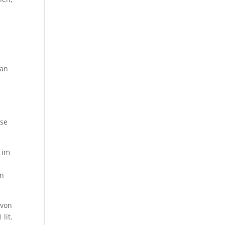
 an
ese
 im
nn
 von
lit.