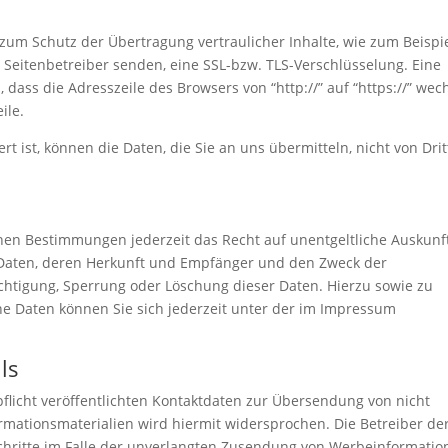
zum Schutz der Übertragung vertraulicher Inhalte, wie zum Beispi
s Seitenbetreiber senden, eine SSL-bzw. TLS-Verschlüsselung. Eine
dass die Adresszeile des Browsers von “http://” auf “https://” wec
ile.
rt ist, können die Daten, die Sie an uns übermitteln, nicht von Dri
hen Bestimmungen jederzeit das Recht auf unentgeltliche Auskunf
Daten, deren Herkunft und Empfänger und den Zweck der
ichtigung, Sperrung oder Löschung dieser Daten. Hierzu sowie zu
 Daten können Sie sich jederzeit unter der im Impressum
ls
icht veröffentlichten Kontaktdaten zur Übersendung von nicht
mationsmaterialien wird hiermit widersprochen. Die Betreiber de
Schritte im Falle der unverlangten Zusendung von Werbeinformatio