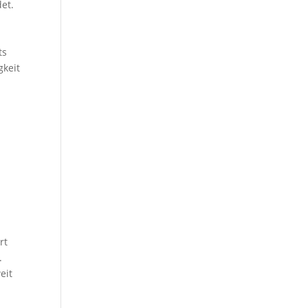
et.
ts
gkeit
rt
.
eit