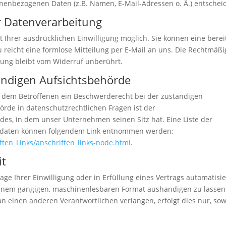
nenbezogenen Daten (z.B. Namen, E-Mail-Adressen o. Ä.) entscheid
ur Datenverarbeitung
 Ihrer ausdrücklichen Einwilligung möglich. Sie können eine berei
zu reicht eine formlose Mitteilung per E-Mail an uns. Die Rechtmäßi
tung bleibt vom Widerruf unberührt.
ändigen Aufsichtsbehörde
ht dem Betroffenen ein Beschwerderecht bei der zuständigen
örde in datenschutzrechtlichen Fragen ist der
es, in dem unser Unternehmen seinen Sitz hat. Eine Liste der
ktdaten können folgendem Link entnommen werden:
ften_Links/anschriften_links-node.html
.
it
age Ihrer Einwilligung oder in Erfüllung eines Vertrags automatisie
n einem gängigen, maschinenlesbaren Format aushändigen zu lassen
an einen anderen Verantwortlichen verlangen, erfolgt dies nur, sow